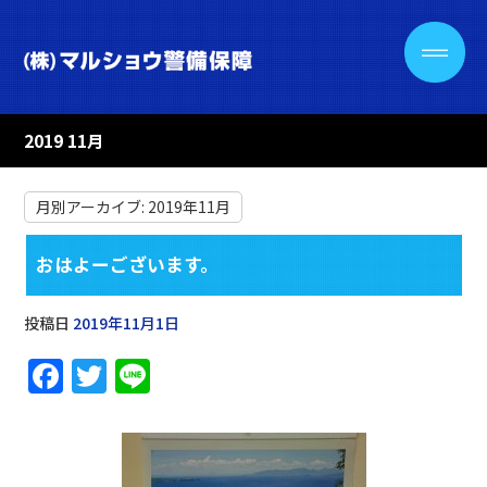
2019 11月
月別アーカイブ:
2019年11月
おはよーございます。
投稿日
2019年11月1日
F
T
Li
a
w
n
c
it
e
e
te