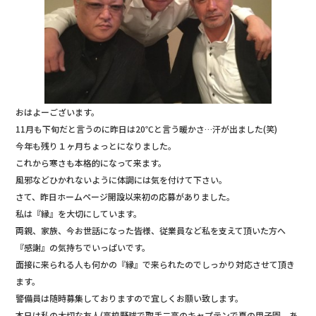
おはよーございます。
11月も下旬だと言うのに昨日は20℃と言う暖かさ…汗が出ました(笑)
今年も残り１ヶ月ちょっとになりました。
これから寒さも本格的になって来ます。
風邪などひかれないように体調には気を付けて下さい。
さて、昨日ホームページ開設以来初の応募がありました。
私は『縁』を大切にしています。
両親、家族、今お世話になった皆様、従業員など私を支えて頂いた方へ
『感謝』の気持ちでいっぱいです。
面接に来られる人も何かの『縁』で来られたのでしっかり対応させて頂き
ます。
警備員は随時募集しておりますので宜しくお願い致します。
本日は私の大切な友人(高校野球で取手二高のキャプテンで夏の甲子園、あ