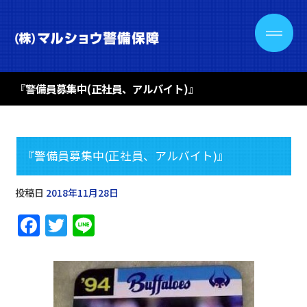
『警備員募集中(正社員、アルバイト)』
『警備員募集中(正社員、アルバイト)』
投稿日
2018年11月28日
F
T
Li
a
w
n
c
it
e
e
te