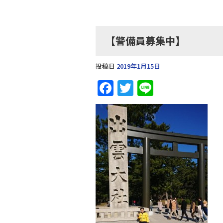
【警備員募集中】
投稿日
2019年1月15日
F
T
Li
a
w
n
c
it
e
e
te
b
r
o
o
k