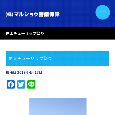
伯太チューリップ祭り
伯太チューリップ祭り
投稿日
2019年4月13日
F
T
Li
a
w
n
c
it
e
e
te