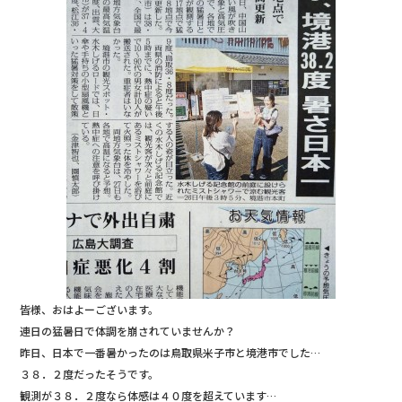
b
r
o
o
k
皆様、おはよーございます。
連日の猛暑日で体調を崩されていませんか？
昨日、日本で一番暑かったのは鳥取県米子市と境港市でした…
３８．２度だったそうです。
観測が３８．２度なら体感は４０度を超えています…