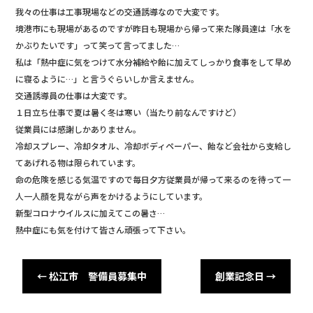
我々の仕事は工事現場などの交通誘導なので大変です。
境港市にも現場があるのですが昨日も現場から帰って来た隊員達は「水を
かぶりたいです」って笑って言ってました…
私は「熱中症に気をつけて水分補給や飴に加えてしっかり食事をして早め
に寝るように…」と言うぐらいしか言えません。
交通誘導員の仕事は大変です。
１日立ち仕事で夏は暑く冬は寒い（当たり前なんですけど）
従業員には感謝しかありません。
冷却スプレー、冷却タオル、冷却ボディペーパー、飴など会社から支給し
てあげれる物は限られています。
命の危険を感じる気温ですので毎日夕方従業員が帰って来るのを待って一
人一人顔を見ながら声をかけるようにしています。
新型コロナウイルスに加えてこの暑さ…
熱中症にも気を付けて皆さん頑張って下さい。
←
松江市 警備員募集中
創業記念日
→