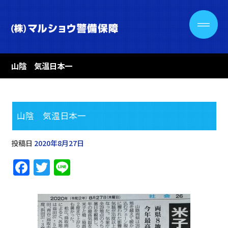
山陰 気温日本一
山陰 気温日本一
投稿日
2020年8月27日
F
T
Li
a
w
n
c
it
e
e
te