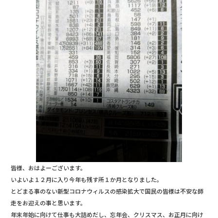
b
r
o
o
k
皆様、おはよーございます。
いよいよ１２月に入り今年も残す所１か月となりました。
とどまる事のない新型コロナウィルスの感染拡大で国民の皆様は不安な師
走をお迎えの事と思います。
年末年始に向けて仕事も大詰めだし、忘年会、クリスマス、お正月に向け