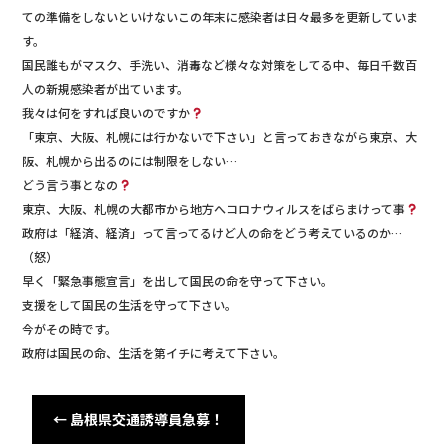
ての準備をしないといけないこの年末に感染者は日々最多を更新していま
す。
国民誰もがマスク、手洗い、消毒など様々な対策をしてる中、毎日千数百
人の新規感染者が出ています。
我々は何をすれば良いのですか
「東京、大阪、札幌には行かないで下さい」と言っておきながら東京、大
阪、札幌から出るのには制限をしない…
どう言う事となの
東京、大阪、札幌の大都市から地方へコロナウィルスをばらまけって事
政府は「経済、経済」って言ってるけど人の命をどう考えているのか…
（怒）
早く「緊急事態宣言」を出して国民の命を守って下さい。
支援をして国民の生活を守って下さい。
今がその時です。
政府は国民の命、生活を第イチに考えて下さい。
←
島根県交通誘導員急募！