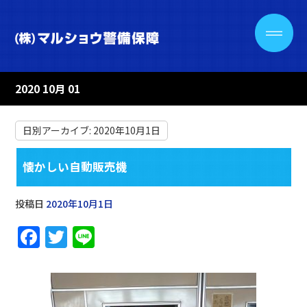
2020 10月 01
日別アーカイブ:
2020年10月1日
懐かしい自動販売機
投稿日
2020年10月1日
F
T
Li
a
w
n
c
it
e
e
te