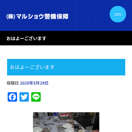
おはよーございます
おはよーございます
投稿日
2020年5月29日
F
T
Li
a
w
n
c
it
e
e
te