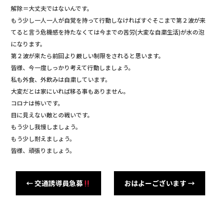
解除＝大丈夫ではないんです。
もう少し一人一人が自覚を持って行動しなければすぐそこまで第２波が来
てると言う危機感を持たなくては今までの苦労(大変な自粛生活)が水の泡
になります。
第２波が来たら前回より厳しい制限をされると思います。
皆様、今一度しっかり考えて行動しましょう。
私も外食、外飲みは自粛しています。
大変だとは家にいれば移る事もありません。
コロナは怖いです。
目に見えない敵との戦いです。
もう少し我慢しましょう。
もう少し耐えましょう。
皆様、頑張りましょう。
←
交通誘導員急募
おはよーございます
→