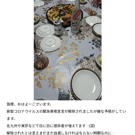
b
r
o
o
k
皆様、おはよーございます。
新型コロナウイルスの緊急事態宣言が解除されましたが嫌な予感がしてい
ます。
北九州や東京などで日に日に感染者が増えてます…(涙)
解除されたとは言えまだまだ自粛しなければならない時期なのに…