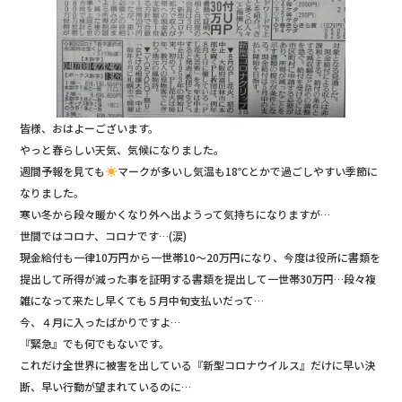
b
r
o
o
k
皆様、おはよーございます。
やっと春らしい天気、気候になりました。
週間予報を見ても
マークが多いし気温も18℃とかで過ごしやすい季節に
なりました。
寒い冬から段々暖かくなり外へ出ようって気持ちになりますが…
世間ではコロナ、コロナです…(涙)
現金給付も一律10万円から一世帯10～20万円になり、今度は役所に書類を
提出して所得が減った事を証明する書類を提出して一世帯30万円…段々複
雑になって来たし早くても５月中旬支払いだって…
今、４月に入ったばかりですよ…
『緊急』でも何でもないです。
これだけ全世界に被害を出している『新型コロナウイルス』だけに早い決
断、早い行動が望まれているのに…