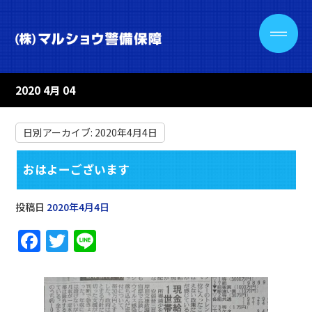
2020 4月 04
日別アーカイブ:
2020年4月4日
おはよーございます
投稿日
2020年4月4日
F
T
Li
a
w
n
c
it
e
e
te