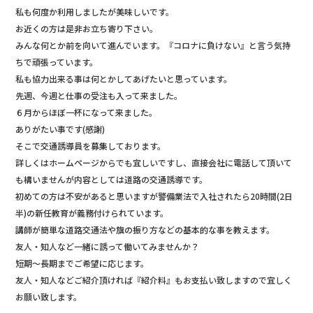
私も何度か利用しましたが美味しいです。
お近くの方は是非お立ち寄り下さい。
みんな何とか前を向いて進んでいます。『コロナに負けない』と言う気持
ちで頑張っています。
私も協力出来る事は何とかしてあげたいと思っています。
先週、今週と仕事の受注も入って来ました。
６月からほぼ一杯になって来ました。
ありがたい事です(感謝)
そこで交通誘導員を募集しております。
詳しくはホームページからでも宜しいですし、直接会社に電話して頂いて
も構いませんが内容としては道路の交通誘導です。
初めての方は不安があると思いますが警備業法で入社されたら20時間(2日
半)の新任教育が義務付けられています。
講師が簡単な道路交通法や旗の振り方などの基本的な事を教えます。
友人・知人など一緒に誘って働いてみませんか？
短期～長期までご希望に応じます。
友人・知人などご紹介頂ければ『紹介料』もお支払い致しますので宜しく
お願い致します。