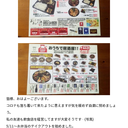
b
r
o
o
k
皆様、おはよーございます。
コロナも落ち着いて来たように思えますが気を緩めず自粛に努めましょ
う。
私の友達も飲食店を経営してますが大変そうです…(写真)
5/11～お弁当のテイクアウトを始めました。