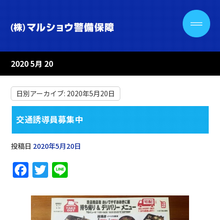
2020 5月 20
日別アーカイブ:
2020年5月20日
交通誘導員募集中
投稿日
2020年5月20日
F
T
Li
a
w
n
c
it
e
e
te